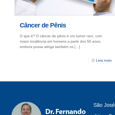
Câncer de Pênis
O que é? O câncer de pênis é um tumor raro, com
maior incidência em homens a partir dos 50 anos,
embora possa atingir também os
[…]
Leia mais
São José