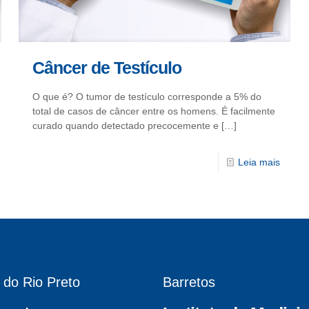
Câncer de Testículo
O que é? O tumor de testículo corresponde a 5% do
total de casos de câncer entre os homens. É facilmente
curado quando detectado precocemente e
[…]
Leia mais
 do Rio Preto
Barretos