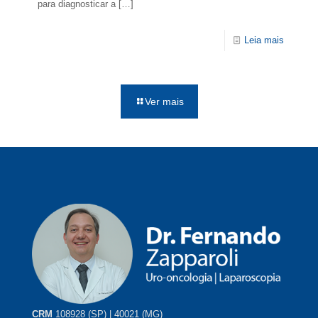
para diagnosticar a
[…]
Leia mais
Ver mais
CRM
108928 (SP) | 40021 (MG)