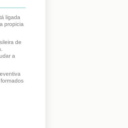
á ligada
a propicia
ileira de
s.
judar a
reventiva
s formados