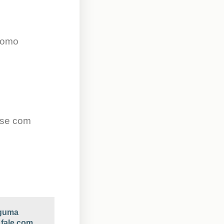
 como
use com
lguma
 fale com