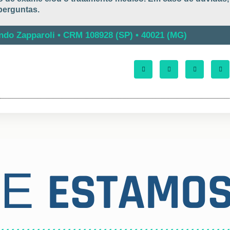
perguntas.
ando Zapparoli • CRM 108928 (SP) • 40021 (MG)
ESTAMO
DE