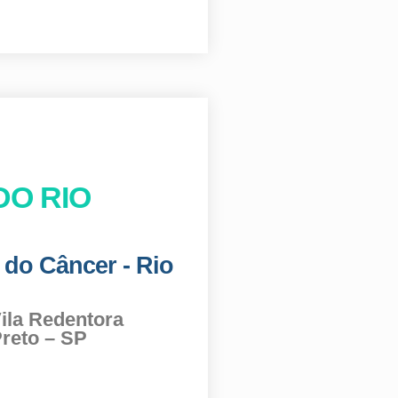
DO RIO
o do Câncer - Rio
Vila Redentora
reto – SP