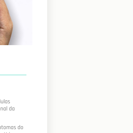
lulas
onal da
intomas do