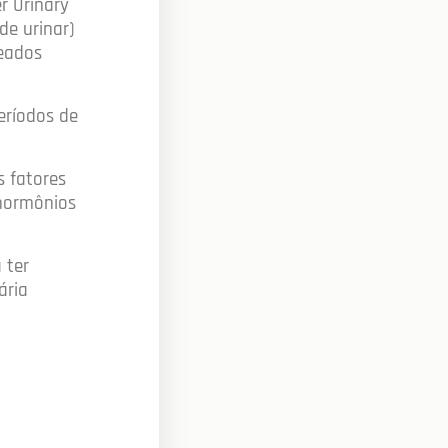
r Urinary
de urinar)
eados
eríodos de
s fatores
 hormônios
 ter
ária