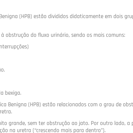
 Benigna (HPB) estão divididos didaticamente em dois gru
 à obstrução do fluxo urinário, sendo os mais comuns:
interrupções)
ão.
a bexiga.
tica Benigna (HPB) estão relacionados com o grau de obs
retra.
o grande, sem ter obstrução ao jato. Por outro lado, a 
ão na uretra (“crescendo mais para dentro”).