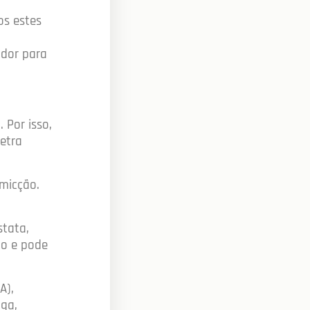
os estes
 dor para
 Por isso,
etra
micção.
stata,
io e pode
A),
iga,