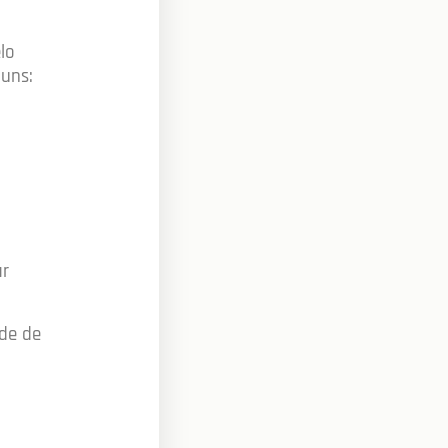
lo
uns:
ar
ade de