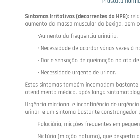
Próstata normal
Sintomas Irritativos (decorrentes da HPB)
: rel
aumento da massa muscular da bexiga, bem co
•Aumento da frequência urinária.
• Necessidade de acordar várias vezes à no
• Dor e sensação de queimação no ato de 
• Necessidade urgente de urinar.
Estes sintomas também incomodam bastante os
atendimento médico, após longa sintomatologi
Urgência miccional e incontinência de urgênci
urinar, é um sintoma bastante constrangedor p
Polaciúria, micções frequentes em pequen
Nictúria (micção noturna), que desperta o