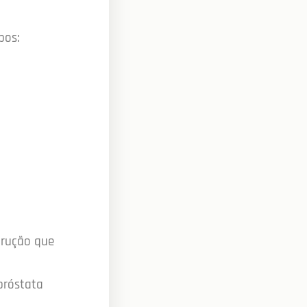
pos:
trução que
próstata