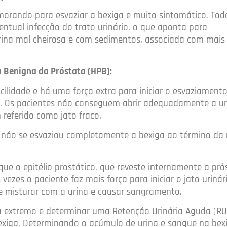
emorando para esvaziar a bexiga e muito sintomático. Tod
ntual infecção do trato urinário, o que aponta para
urina mal cheirosa e com sedimentos, associada com mais
a Benigna da Próstata (HPB):
acilidade e há uma força extra para iniciar o esvaziamento.
a. Os pacientes não conseguem abrir adequadamente a ur
 referido como jato fraco.
e não se esvaziou completamente a bexiga ao término da 
ue o epitélio prostático, que reveste internamente a pró
 vezes o paciente faz mais força para iniciar o jato urinár
e misturar com a urina e causar sangramento.
au extremo e determinar uma Retenção Urinária Aguda (RU
bexiga. Determinando o acúmulo de urina e sangue na bex