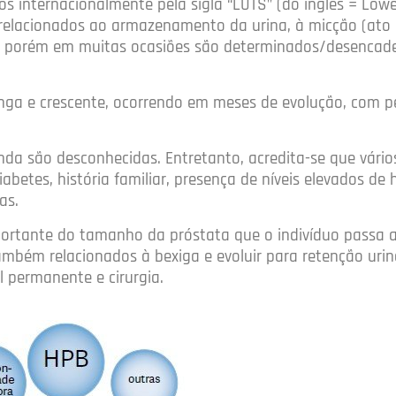
dos internacionalmente pela sigla “LUTS” (do inglês = Lowe
elacionados ao armazenamento da urina, à micção (ato 
PB, porém em muitas ocasiões são determinados/desencad
longa e crescente, ocorrendo em meses de evolução, com p
nda são desconhecidas. Entretanto, acredita-se que vário
abetes, história familiar, presença de níveis elevados de
as.
ortante do tamanho da próstata que o indivíduo passa a
ambém relacionados à bexiga e evoluir para retenção urin
 permanente e cirurgia.