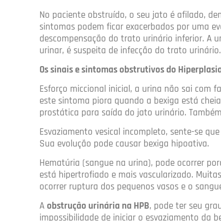
No paciente obstruído, o seu jato é afilado, d
sintomas podem ficar exacerbados por uma eve
descompensação do trato urinário inferior. A 
urinar, é suspeita de infecção do trato urinário.
Os sinais e sintomas obstrutivos do Hiperplasi
Esforço miccional inicial, a urina não sai com f
este sintoma piora quando a bexiga está chei
prostática para saída do jato urinário. Também
Esvaziamento vesical incompleto, sente-se qu
Sua evolução pode causar bexiga hipoativa.
Hematúria (sangue na urina), pode ocorrer porq
está hipertrofiado e mais vascularizado. Muitas
ocorrer ruptura dos pequenos vasos e o sangu
A
obstrução urinária na HPB
, pode ter seu gr
impossibilidade de iniciar o esvaziamento da 