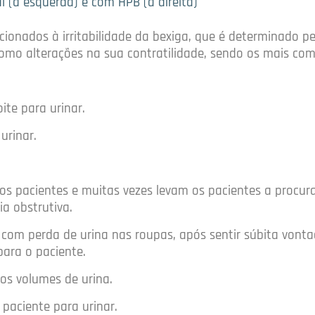
 (à esquerda) e com HPB (à direita)
acionados à irritabilidade da bexiga, que é determinado pe
mo alterações na sua contratilidade, sendo os mais com
ite para urinar.
urinar.
 pacientes e muitas vezes levam os pacientes a procur
a obstrutiva.
a com perda de urina nas roupas, após sentir súbita vont
ara o paciente.
os volumes de urina.
 paciente para urinar.