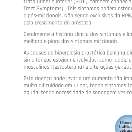
trato urinário inferior (STUI), também conheci
Tract Symptoms). Tais sintomas podem estar r
e pós-miccionais. Não sendo exclusivos da H
pelo crescimento da próstata.
Geralmente a história clínica dos sintomas é 
melhora e piora dos sintomas miccionais.
As causas da hiperplasia prostática benigna ai
simultâneos estejam envolvidos, como idade, di
masculinos (testosterona) e alterações genétic
Esta doença pode levar a um aumento tão imp
muita dificuldade em urinar, tendo sintomas t
aguda, tendo necessidade de sondagem vesical