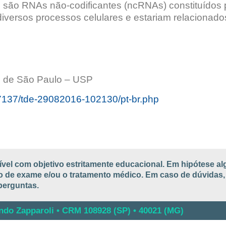
são RNAs não-codificantes (ncRNAs) constituídos 
diversos processos celulares e estariam relacionad
e de São Paulo – USP
/17137/tde-29082016-102130/pt-br.php
ível com objetivo estritamente educacional. Em hipótese a
ção de exame e/ou o tratamento médico. Em caso de dúvidas,
perguntas.
ando Zapparoli • CRM 108928 (SP) • 40021 (MG)