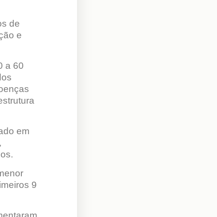
os de
eção e
0 a 60
dos
doenças
estrutura
stado em
,
icos.
 menor
imeiros 9
umentaram