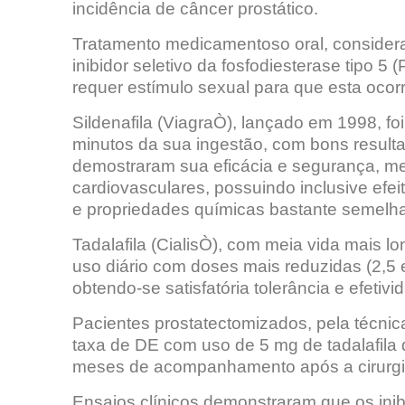
incidência de câncer prostático.
Tratamento medicamentoso oral, considera
inibidor seletivo da fosfodiesterase tipo 
requer estímulo sexual para que esta ocorr
Sildenafila (ViagraÒ), lançado em 1998, fo
minutos da sua ingestão, com bons resul
demostraram sua eficácia e segurança, m
cardiovasculares, possuindo inclusive efeit
e propriedades químicas bastante semelhan
Tadalafila (CialisÒ), com meia vida mais lo
uso diário com doses mais reduzidas (2,5 
obtendo-se satisfatória tolerância e efetiv
Pacientes prostatectomizados, pela técni
taxa de DE com uso de 5 mg de tadalafila
meses de acompanhamento após a cirurgi
Ensaios clínicos demonstraram que os i