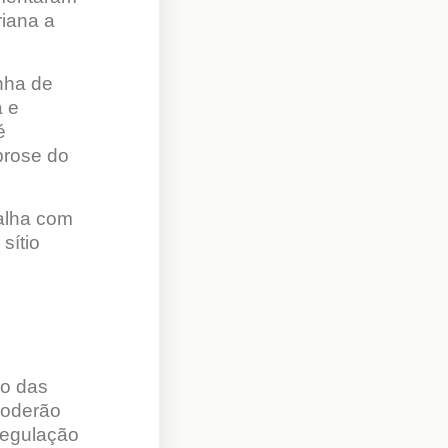
riana a
nha de
a e
é
brose do
falha com
sítio
to das
poderão
regulação