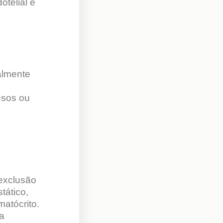
telial e
palmente
esos ou
exclusão
tático,
matócrito.
a