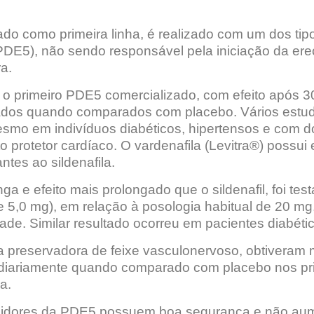
do como primeira linha, é realizado com um dos tip
5 (PDE5), não sendo responsável pela iniciação da er
a.
i o primeiro PDE5 comercializado, com efeito após 3
tados quando comparados com placebo. Vários estu
esmo em indivíduos diabéticos, hipertensos e com 
o protetor cardíaco. O vardenafila (Levitra®) possui 
tes ao sildenafila.
nga e efeito mais prolongado que o sildenafil, foi te
e 5,0 mg), em relação à posologia habitual de 20 mg
idade. Similar resultado ocorreu em pacientes diabét
ca preservadora de feixe vasculonervoso, obtiveram
 diariamente quando comparado com placebo nos pr
a.
nibidores da PDE5 possuem boa segurança e não a