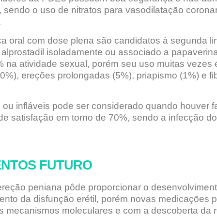
, sendo o uso de nitratos para vasodilatação corona
.
a oral com dose plena são candidatos à segunda li
 alprostadil isoladamente ou associado a papaverin
4% na atividade sexual, porém seu uso muitas vezes 
0%), ereções prolongadas (5%), priapismo (1%) e fi
as ou infláveis pode ser considerado quando houver 
e satisfação em torno de 70%, sendo a infecção do 
ENTOS FUTURO
reção peniana pôde proporcionar o desenvolvimen
mento da disfunção erétil, porém novas medicações 
s mecanismos moleculares e com a descoberta da 