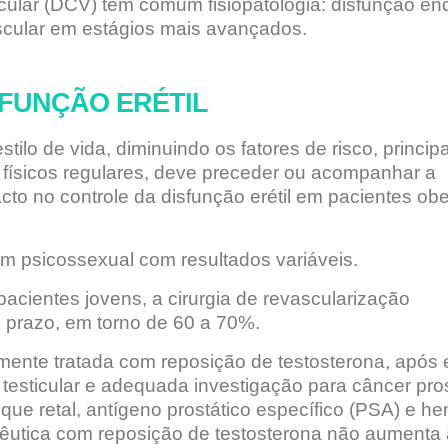
lar (DCV) têm comum fisiopatologia: disfunção endo
scular em estágios mais avançados.
FUNÇÃO ERÉTIL
ilo de vida, diminuindo os fatores de risco, princi
 físicos regulares, deve preceder ou acompanhar a
to no controle da disfunção erétil em pacientes ob
 psicossexual com resultados variáveis.
pacientes jovens, a cirurgia de revascularização
o prazo, em torno de 60 a 70%.
ente tratada com reposição de testosterona, após 
testicular e adequada investigação para câncer pros
ue retal, antígeno prostático específico (PSA) e he
êutica com reposição de testosterona não aumenta 