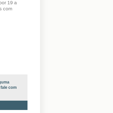
por 19 a
os com
lguma
 fale com