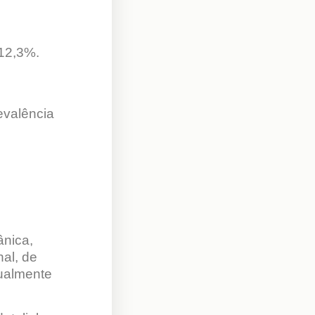
 12,3%.
evalência
ânica,
al, de
sualmente