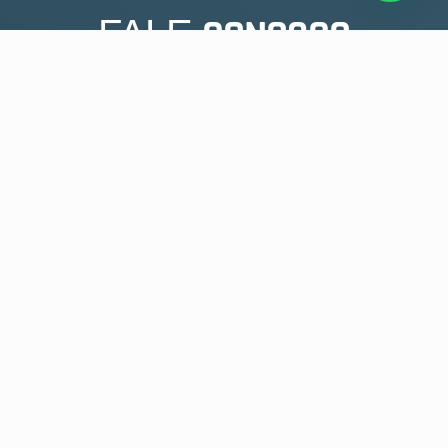
CONOSCO
FALE
CONTATO
Para agendamento de consultas, dúvidas, ou
sugestões, fale com a gente!
BARRETOS
Instituto de Medicina Avançada (IMA)
17 3612-0202